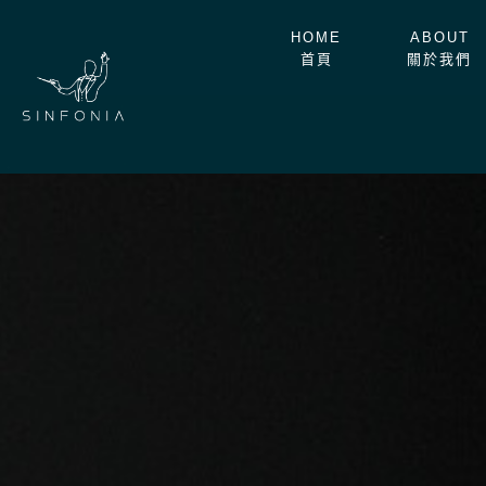
跳
至
HOME
ABOUT
首頁
關於我們
主
要
內
容